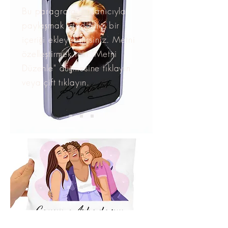
Bu paragrafa, kullanıcıyla
paylaşmak istediğiniz bir
içeriği ekleyebilirsiniz. Metni
özelleştirmek için "Metni
Düzenle" düğmesine tıklayın
veya çift tıklayın.