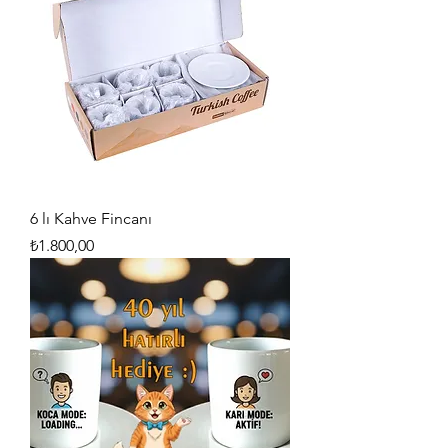
6 lı Kahve Fincanı
Fiyat
₺1.800,00