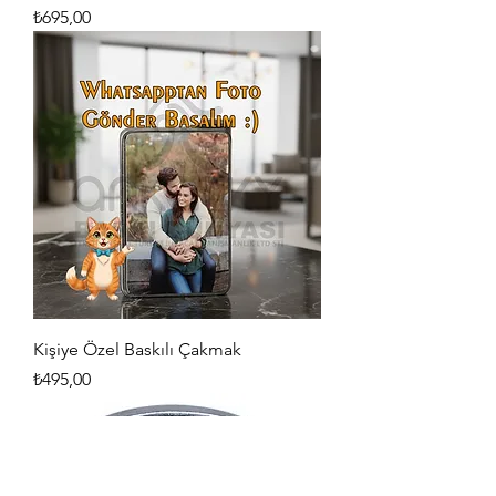
Fiyat
₺695,00
Kişiye Özel Baskılı Çakmak
Fiyat
₺495,00