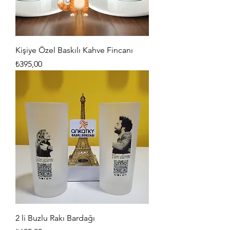
Kişiye Özel Baskılı Kahve Fincanı
Fiyat
₺395,00
2 li Buzlu Rakı Bardağı