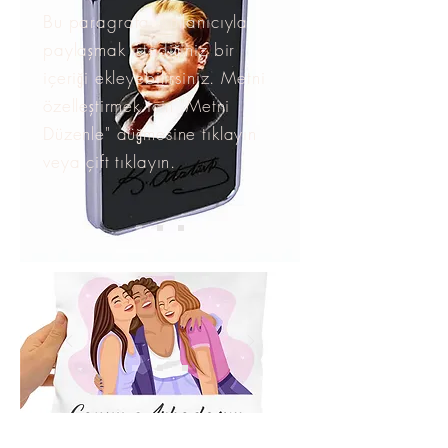
Bu paragrafa, kullanıcıyla
paylaşmak istediğiniz bir
içeriği ekleyebilirsiniz. Metni
özelleştirmek için "Metni
Düzenle" düğmesine tıklayın
veya çift tıklayın.