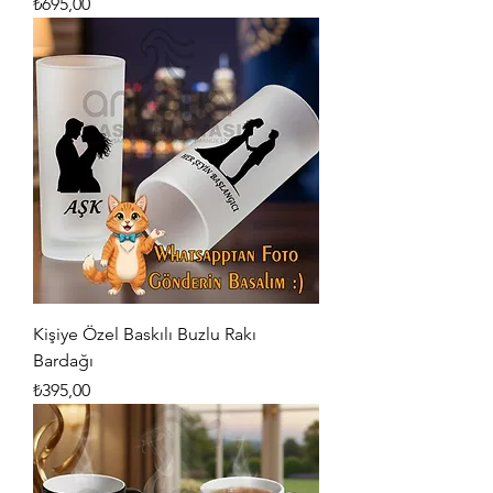
Fiyat
₺695,00
Kişiye Özel Baskılı Buzlu Rakı
Bardağı
Fiyat
₺395,00