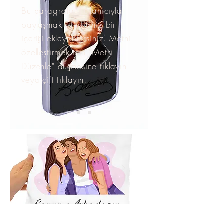
Bu paragrafa, kullanıcıyla
paylaşmak istediğiniz bir
içeriği ekleyebilirsiniz. Metni
özelleştirmek için "Metni
Düzenle" düğmesine tıklayın
veya çift tıklayın.