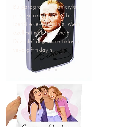
Bu paragrafa, kullanıcıyla
paylaşmak istediğiniz bir
içeriği ekleyebilirsiniz. Metni
özelleştirmek için "Metni
Düzenle" düğmesine tıklayın
veya çift tıklayın.