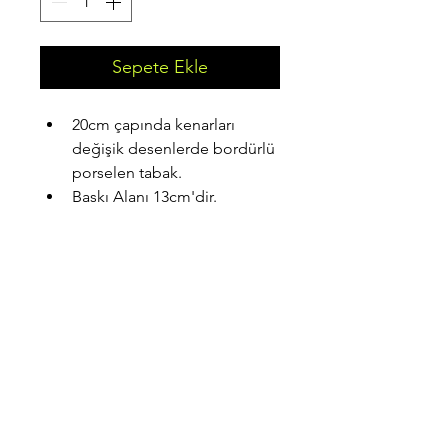
Sepete Ekle
20cm çapında kenarları 
değişik desenlerde bordürlü 
porselen tabak.
Baskı Alanı 13cm'dir. 
ANKATKY BASKI HİZMETLERİ
ankatky2009@gmail.com
Tel: 0 232 856 65 20
GSM:
0 535 612 69 61