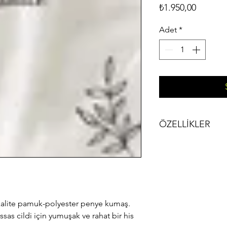
Fiyat
₺1.950,00
Adet
*
ÖZELLİKLER
Yumuşak pamu
üretilmiştir.
Bebek kruvaze 
Bebek body iç 
üretilmiştir.
Bebek pantolon
.kalite pamuk-polyester penye kumaş. 
Bebek penye p
sas cildi için yumuşak ve rahat bir his 
Renk: beyaz