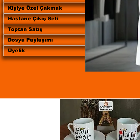
Kişiye Özel Çakmak
Hastane Çıkış Seti
Toptan Satış
Dosya Paylaşımı
Üyelik