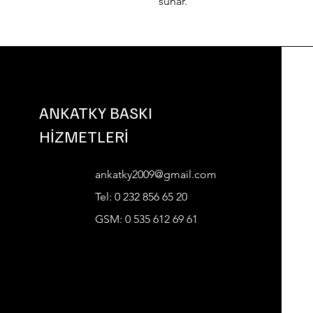
sunar.
ANKATKY BASKI
HİZMETLERİ
ankatky2009@gmail.com
Tel: 0 232 856 65 20
GSM: 0 535 612 69 61