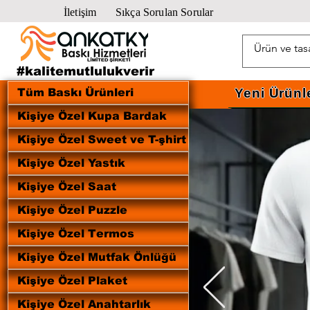
İletişim
Sıkça Sorulan Sorular
#kalitemutlulukverir
Yeni Ürünl
Tüm Baskı Ürünleri
Kişiye Özel Kupa Bardak
Kişiye Özel Sweet ve T-şhirt
Kişiye Özel Yastık
Kişiye Özel Saat
Kişiye Özel Puzzle
Kişiye Özel Termos
Kişiye Özel Mutfak Önlüğü
Kişiye Özel Plaket
Kişiye Özel Anahtarlık