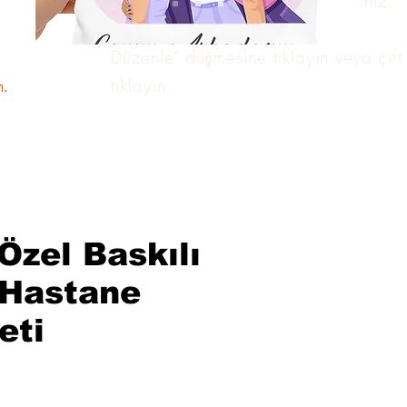
istediğiniz bir içeriği ekleyebilirsiniz.
Metni özelleştirmek için "Metni
Düzenle" düğmesine tıklayın veya çift
tıklayın.
m.
Özel Baskılı
Hastane
eti