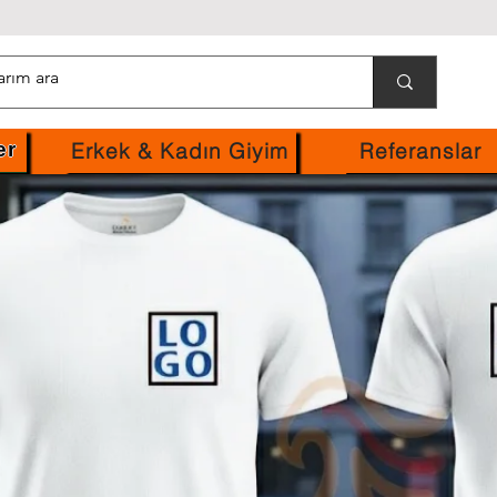
Erkek & Kadın Giyim
Referanslar
er