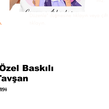
istediğiniz bir içeriği ekleyebilirsiniz.
Metni özelleştirmek için "Metni
Düzenle" düğmesine tıklayın veya çift
tıklayın.
m.
Özel Baskılı
Tavşan
A194