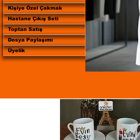
Kişiye Özel Çakmak
Hastane Çıkış Seti
Toptan Satış
Dosya Paylaşımı
Üyelik