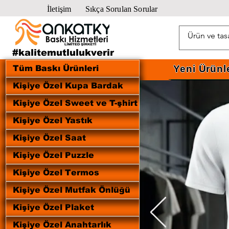
İletişim
Sıkça Sorulan Sorular
#kalitemutlulukverir
Yeni Ürünl
Tüm Baskı Ürünleri
Kişiye Özel Kupa Bardak
Kişiye Özel Sweet ve T-şhirt
Kişiye Özel Yastık
Kişiye Özel Saat
Kişiye Özel Puzzle
Kişiye Özel Termos
Kişiye Özel Mutfak Önlüğü
Kişiye Özel Plaket
Kişiye Özel Anahtarlık