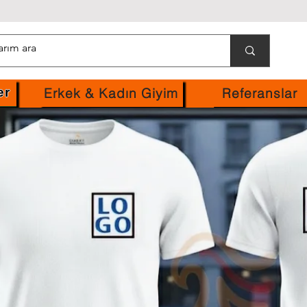
Erkek & Kadın Giyim
Referanslar
er