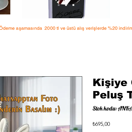
 Ödeme aşamasında 2000 tl ve üstü alış verişlerde %20 indiri
Kişiye 
Peluş 
Stok kodu: ANK
Fiyat
₺695,00