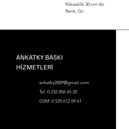
Yükseklik 30 cm'dir.
Renk: Gri 
ANKATKY BASKI
HİZMETLERİ
ankatky2009@gmail.com
Tel: 0 232 856 65 20
GSM: 0 535 612 69 61